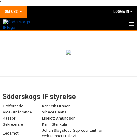
"
OM OSS
LOGGA IN
OM KLUBBEN
HÄR FINNS VI
STYRELSEN
Söderskogs IF styrelse
Ordförande
Kenneth Nilsson
Vice Ordförande
Vibeke Haans
Kassör
Liselott Amundson
Sekreterare
Karin Stenkula
Johan Slagstedt (representant för
Ledamot
verksamhet i Eslöv)